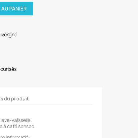
 AU PANIER
Auvergne
écurisés
ls du produit
lave-vaisselle.
 à café senseo.
e informatif :