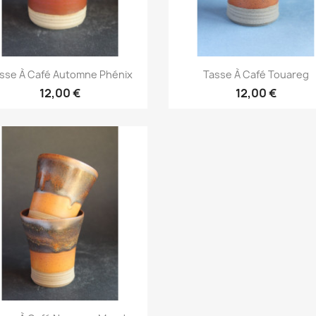
Aperçu rapide
Aperçu rapide


sse À Café Automne Phénix
Tasse À Café Touareg
12,00 €
12,00 €
Aperçu rapide