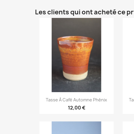
Les clients qui ont acheté ce p
Aperçu rapide

Tasse À Café Automne Phénix
Ta
12,00 €