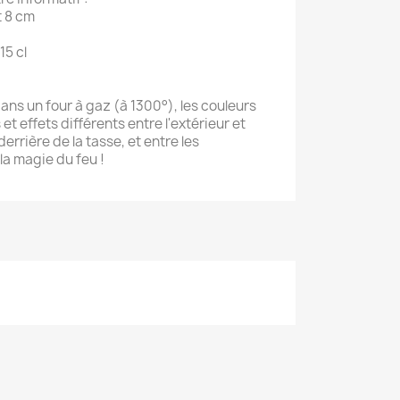
t 8 cm
15 cl
ans un four à gaz (à 1300°), les couleurs
et effets différents entre l'extérieur et
 derrière de la tasse, et entre les
la magie du feu !