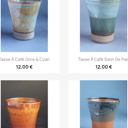
Aperçu rapide
Aperçu rapide


Tasse À Café Ocre & Cyan
Tasse À Café Satin De Pai
12,00 €
12,00 €