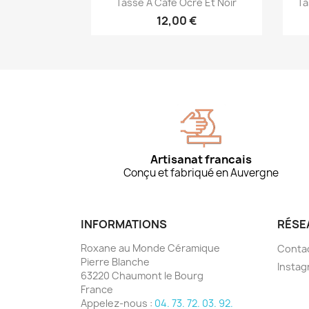

Tasse À Café Ocre Et Noir
Ta
12,00 €
Artisanat francais
Conçu et fabriqué en Auvergne
INFORMATIONS
RÉSE
Roxane au Monde Céramique
Conta
Pierre Blanche
Instag
63220 Chaumont le Bourg
France
Appelez-nous :
04. 73. 72. 03. 92.