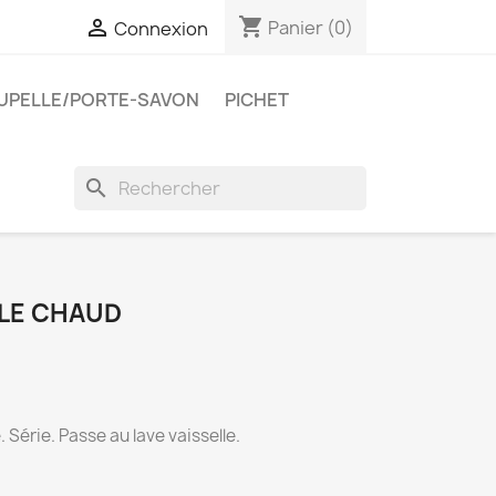
shopping_cart

Panier
(0)
Connexion
UPELLE/PORTE-SAVON
PICHET
search
BLE CHAUD
. Série. Passe au lave vaisselle.