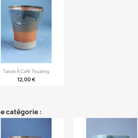
Aperçu rapide

Tasse À Café Touareg
12,00 €
e catégorie :