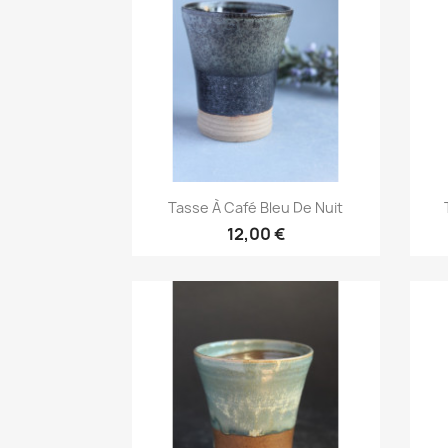
Aperçu rapide

Tasse À Café Bleu De Nuit
12,00 €