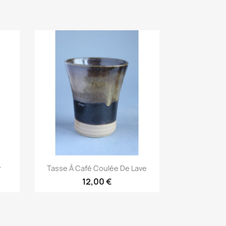
Aperçu rapide

r
Tasse À Café Coulée De Lave
12,00 €