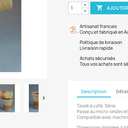

AJOUTER
Artisanat francais
Conçu et fabriqué en 
Politique de livraison
Livraison rapide
Achats sécurisés
Tous vos achats sont s
Description
Détai

Tassé à café. Série.
Passe au micro-ondes et 
Compatible avec machine
Dimensions données à titr