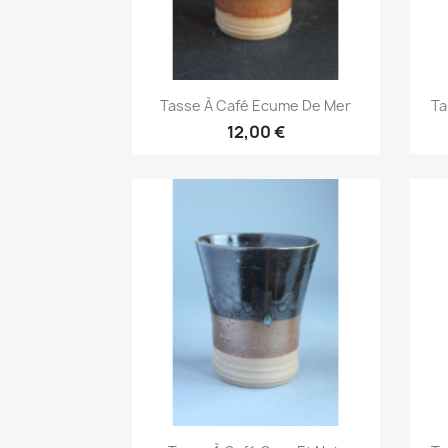
Aperçu rapide

Tasse À Café Ecume De Mer
Ta
12,00 €
Aperçu rapide