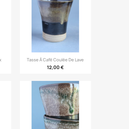
Aperçu rapide

x
Tasse À Café Coulée De Lave
12,00 €