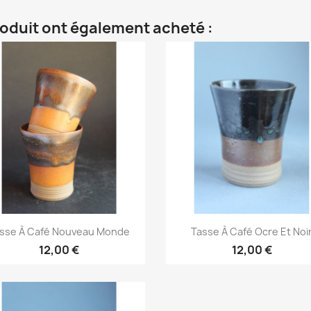
roduit ont également acheté :
Aperçu rapide
Aperçu rapide


sse À Café Nouveau Monde
Tasse À Café Ocre Et Noi
12,00 €
12,00 €