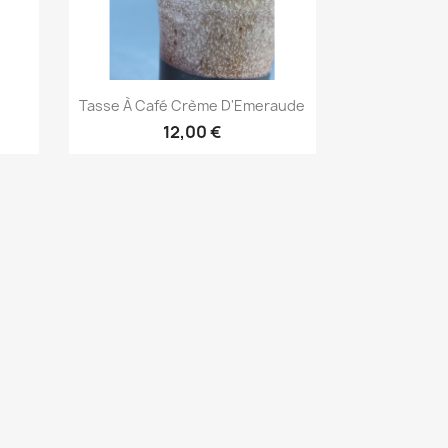
Aperçu rapide

Tasse À Café Crème D'Emeraude
12,00 €